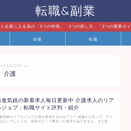
転職&副業
ト企業に入る為の「3つの特徴」「3つの探し方」「3つの重要ポ
副業
転職
CATEGORY ―
介護
新進気鋭の新着求人毎日更新中 介護求人のリア
ルジョブ：転職サイト評判・紹介
進気鋭のリアルジョブ介護を使用するのはアリ？ 結論から言って、アリ
はないでしょうか。現在のところ際立った批評もありません。また転 …