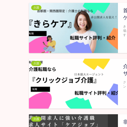
介護
き
場
す
介護
ク
ン
介護