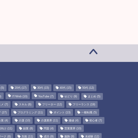
グ
(5)
20代
(17)
30代
(15)
40代
(15)
50代
(12)
)
IT/Web
(10)
YouTube
(7)
せどり
(9)
まとめ
(5)
スメ
(7)
スキル
(6)
フリーター
(12)
フリーランス
(19)
グ
(27)
プログラミング
(11)
ポイント
(13)
一般転職
(5)
企業
(4)
介護
(10)
介護業界
(11)
価値
(4)
初心者
(7)
者向け
(11)
副業
(8)
問題
(4)
営業業界
(10)
ワーク
(6)
失敗
(11)
成功
(9)
服飾
(9)
未経験
(12)