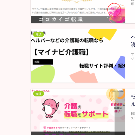
可
介護
マ
ジ
介護
転
ス