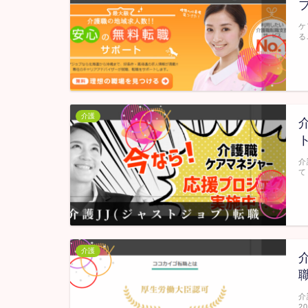
ケ
る
介護
介
て
介護
介
2