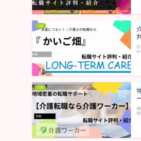
介護
介
か
介護
地
域