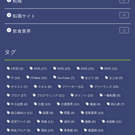
47
転職
10
転職サイト
11
飲食業界
タグ
1年目
(5)
20代
(17)
30代
(15)
40代
(15)
50代
(12)
IT
(10)
IT/Web
(10)
YouTube
(7)
せどり
(9)
まとめ
(5)
オススメ
(7)
スキル
(6)
フリーター
(12)
フリーランス
(19)
ブログ
(27)
プログラミング
(11)
ポイント
(13)
一般転職
(5)
中小企業
(4)
介護
(10)
介護業界
(11)
価値
(4)
初心者
(7)
ホーム
初心者向け
(11)
副業
(8)
問題
(4)
営業業界
(10)
プロフィール
在宅ワーク
(6)
失敗
(11)
成功
(9)
服飾
(9)
未経験
(12)
特化ブログ
(5)
理由
(15)
異業種
(5)
看護師
(20)