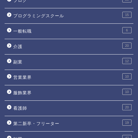
ブログ
15
プログラミングスクール
6
一般転職
20
介護
12
副業
10
営業業界
10
服飾業界
20
看護師
19
第二新卒・フリーター