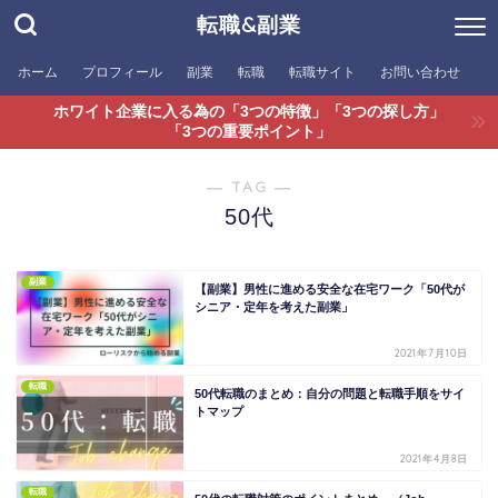
転職&副業
ホーム
プロフィール
副業
転職
転職サイト
お問い合わせ
ホワイト企業に入る為の「3つの特徴」「3つの探し方」
「3つの重要ポイント」
― TAG ―
50代
副業
【副業】男性に進める安全な在宅ワーク「50代が
シニア・定年を考えた副業」
2021年7月10日
転職
50代転職のまとめ：自分の問題と転職手順をサイ
トマップ
2021年4月8日
転職