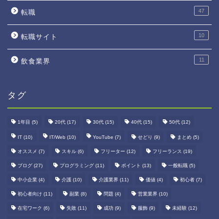
47
転職
10
転職サイト
11
飲食業界
タグ
1年目
(5)
20代
(17)
30代
(15)
40代
(15)
50代
(12)
IT
(10)
IT/Web
(10)
YouTube
(7)
せどり
(9)
まとめ
(5)
オススメ
(7)
スキル
(6)
フリーター
(12)
フリーランス
(19)
ブログ
(27)
プログラミング
(11)
ポイント
(13)
一般転職
(5)
中小企業
(4)
介護
(10)
介護業界
(11)
価値
(4)
初心者
(7)
ホーム
初心者向け
(11)
副業
(8)
問題
(4)
営業業界
(10)
プロフィール
在宅ワーク
(6)
失敗
(11)
成功
(9)
服飾
(9)
未経験
(12)