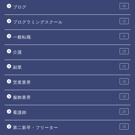
30
ブログ
15
プログラミングスクール
6
一般転職
20
介護
12
副業
10
営業業界
10
服飾業界
20
看護師
19
第二新卒・フリーター