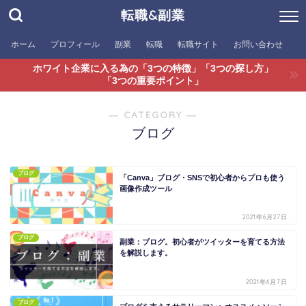
転職&副業
ホーム
プロフィール
副業
転職
転職サイト
お問い合わせ
ホワイト企業に入る為の「3つの特徴」「3つの探し方」
「3つの重要ポイント」
― CATEGORY ―
ブログ
ブログ
「Canva」ブログ・SNSで初心者からプロも使う
画像作成ツール
2021年6月27日
ブログ
副業：ブログ。初心者がツイッターを育てる方法
を解説します。
2021年6月7日
ブログ