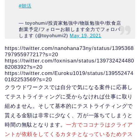
#朝活
— toyohumi/投資家勉強中/物販勉強中/飲食店
創業予定/フォローお願します全力でフォロバ
します (@toyohumi2)
May 19, 2021
https://twitter.com/nanohana73ny/status/1395368
797955977217?s=20
https://twitter.com/foxnisan/status/139732424480
8208392?s=20
https://twitter.com/Euroku1019/status/139552474
0182253569?s=20
クラウドワークスでは自分で気になる案件に応募し
てテストライティングに受からなければ仕事に取り
組めません。そして基本的にテストライティングで
貰える金額は非常に少なく、万が一落ちてしまうと
時間の無駄となります。
一方でココナラはクライア
ントが依頼をしてくるカタチとなっているためテス