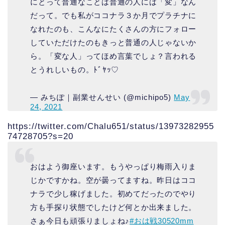
にとって普通なことは普通の人には「変」なん
だって。でも私がココナラ３か月でプラチナに
なれたのも、こんなにたくさんの方にフォロー
していただけたのもきっと普通の人じゃないか
ら。「変な人」ってほめ言葉でしょ？言われる
とうれしいもの。ﾄﾞﾔｯ♡
— みちぽ｜副業せんせい (@michipo5)
May
24, 2021
https://twitter.com/Chalu651/status/13973282955
74728705?s=20
おはよう御座います。もうやっぱり梅雨入りま
じかですかね。空が曇ってますね。昨日はココ
ナラで少し稼げました。初めてだったのでやり
方も手探り状態でしたけど何とか出来ました。
さぁ今日も頑張りましょね♪
#おは戦30520mm