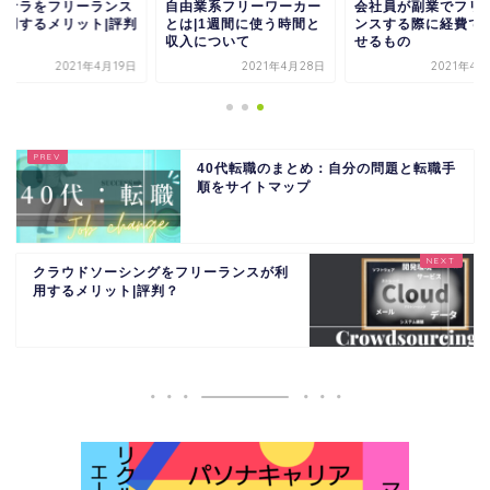
コナラをフリーランス
自由業系フリーワーカー
会社員が副業でフリ
利用するメリット|評判
とは|1週間に使う時間と
ンスする際に経費で
？
収入について
せるもの
2021年4月19日
2021年4月28日
2021年4
40代転職のまとめ：自分の問題と転職手
順をサイトマップ
クラウドソーシングをフリーランスが利
用するメリット|評判？