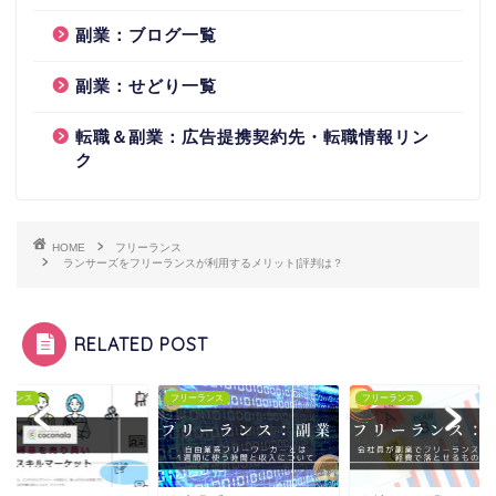
副業：ブログ一覧
副業：せどり一覧
転職＆副業：広告提携契約先・転職情報リン
ク
HOME
フリーランス
ランサーズをフリーランスが利用するメリット|評判は？
RELATED POST
ーランス
フリーランス
フリーランス