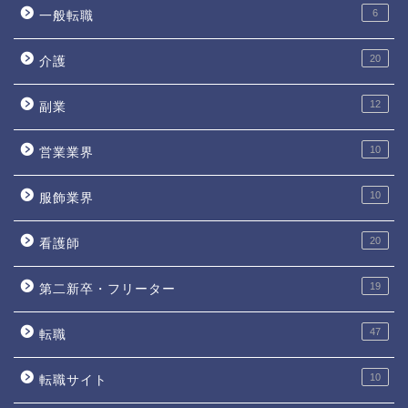
6
一般転職
20
介護
12
副業
10
営業業界
10
服飾業界
20
看護師
19
第二新卒・フリーター
47
転職
10
転職サイト