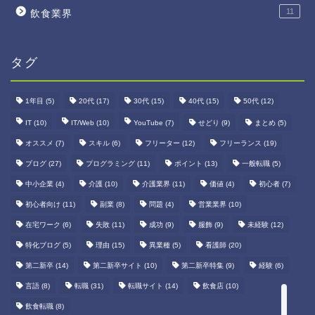
11
飲食業界
タグ
1年目
(5)
20代
(17)
30代
(15)
40代
(15)
50代
(12)
IT
(10)
IT/Web
(10)
YouTube
(7)
せどり
(9)
まとめ
(5)
オススメ
(7)
スキル
(6)
フリーター
(12)
フリーランス
(19)
ブログ
(27)
プログラミング
(11)
ポイント
(13)
一般転職
(5)
中小企業
(4)
介護
(10)
介護業界
(11)
価値
(4)
初心者
(7)
ホーム
初心者向け
(11)
副業
(8)
問題
(4)
営業業界
(10)
在宅ワーク
(6)
失敗
(11)
成功
(9)
服飾
(9)
未経験
(12)
プロフィール
特化ブログ
(5)
理由
(15)
異業種
(5)
看護師
(20)
副業
第二新卒
(14)
第二新卒サイト
(10)
第二新卒特集
(9)
経験
(6)
言語
(8)
転職
(31)
転職サイト
(14)
飲食店
(10)
転職
飲食転職
(8)