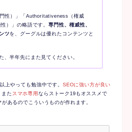
門性）」「Authoritativeness（権威
s（信頼性）」の略語です。
専門性、権威性、
ンツ
を、グーグルは優れたコンテンツと
た、半年先にまた見てください。
年以上やっても勉強中です。
SEOに強い方が良い
。また
スマホ専用
ならストーク19もオススメで
ーマがあるのでこういうものが作れます。