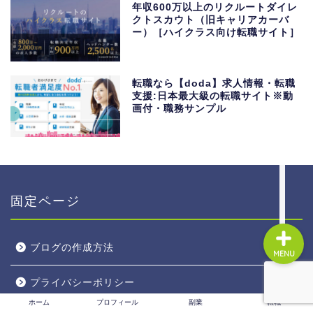
年収600万以上のリクルートダイレ
クトスカウト（旧キャリアカーバ
ー）［ハイクラス向け転職サイト］
ホーム
転職なら【doda】求人情報・転職
プロフィール
支援:日本最大級の転職サイト※動
画付・職務サンプル
副業
転職
固定ページ
ブログの作成方法
MENU
プライバシーポリシー
ホーム
プロフィール
副業
転職