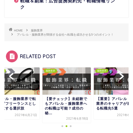
転職＆副業：広告提携契約先・転職情報リン
ク
HOME
服飾業界
アパレル・服飾業界が関係する会社へ転職を成功させる5つのポイント！
RELATED POST
服飾業界
服飾業界
服飾業
業界で転
【要チェック】未経験で
【重要】アパレル・服飾
アパ
ンスとし
もアパレル・服飾業界へ
業界のキャリアが喜ばれ
職せ
肢
の転職は可能？成功の
る転職先5選
て独
秘...
年6月21日
2021年6月25日
2021年6月18日