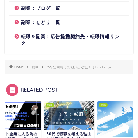
副業：ブログ一覧
副業：せどり一覧
転職＆副業：広告提携契約先・転職情報リン
ク
HOME
転職
50代が転職に失敗しない方法！（Job change）
RELATED POST
転職
転職
0代で転職を考える理由
ホワイト企業に入る